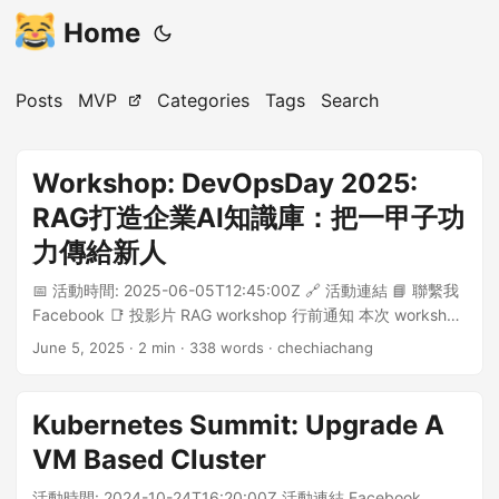
Home
Posts
MVP
Categories
Tags
Search
Workshop: DevOpsDay 2025:
RAG打造企業AI知識庫：把一甲子功
力傳給新人
📅 活動時間: 2025-06-05T12:45:00Z 🔗 活動連結 📘 聯繫我
Facebook 📑 投影片 RAG workshop 行前通知 本次 workshop
以 hands-on 的方式進行，累積操作經驗為主，講解與說明為
June 5, 2025
· 2 min · 338 words · chechiachang
輔。觀念內容有準備教材，需要參與者自行閱讀。講師會免費
提供 Azure OpenAI models API key (gpt-4.1, gpt-4.1-mini,
text-embedding-3, text-embedding-ada-002…) Azure VM
Kubernetes Summit: Upgrade A
供同學遠端操作使用 –> 投影片與教材 <– Workshop 基本需求
VM Based Cluster
有自己的電腦，可以上網 選項1: 使用自己的電腦，在 docker
啟動開發環境 選項2: 使用自己的電腦，遠端連線講師提供的
活動時間: 2024-10-24T16:20:00Z 活動連結 Facebook