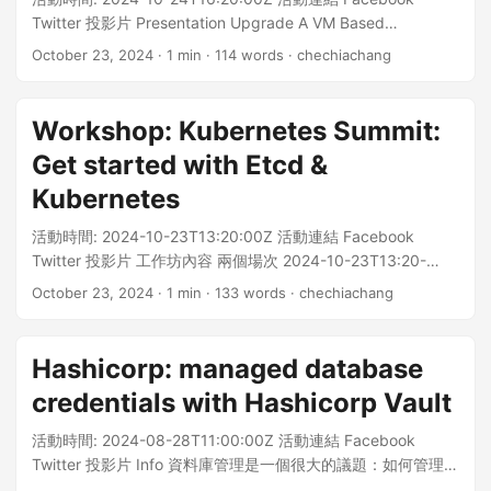
VM，在VM 中啟動 docker 開發環境 會使用 docker 會使用
Twitter 投影片 Presentation Upgrade A VM Based
python 與 jupyter notebook 會使用 chatgpt.com 協助除錯
Clustermin Target group 收穫 本次演講會講解升級操作，但
October 23, 2024
· 1 min · 114 words · chechiachang
選項1: 使用自己的電腦 在 workshop 開始前，在自己的電腦上
不侷限在具體步驟，而是希望能講解更多 k8s 架構與設計，讓
安裝 docker git clone github repository 啟動 docker 開發環
觀眾有以下收穫：如何升級 Kubernetes Cluster 的版本，升級
境，下載 docker images 開啟瀏覽器，連線到 Jupyter
時應考量的事項有哪些，有什麼工具可以協助升級流程，透過
Workshop: Kubernetes Summit:
Notebook，token workshop1234! 在 Jupyter Notebook
升級更了解 Kubernetes 的架構 Author Che-Chia Chang，專
中，安裝所需的 Python 套件 git clone
Get started with Etcd &
長的領域是後端開發，開發維運，容器化應用，以及
https://github.com/chechiachang/rag-workshop.git cd rag-
Kubernetes開發管理。 Microsoft 最有價值從業人員 MVP。
Kubernetes
workshop docker compose up -d docker exec -it notebook
目前為 Golang Taiwan Meetup Organizer，常出現於
pip install pandas openai qdrant_client tqdm tenacity wget
活動時間: 2024-10-23T13:20:00Z 活動連結 Facebook
CNTUG，DevOps Taipei，GDG Taipei， Golang Taipei
tenacity unstructured markdown ragas sacrebleu
Twitter 投影片 工作坊內容 兩個場次 2024-10-23T13:20-
Meetup。 Che-Chia Chang, an SRE specialize in container
langchain_qdrant langchain-openai langchain_openai
14:50 @ 603+604 2024-10-24T13:20-14:50 @ 605 Get
and Kubernetes operation. An active member of CNTUG,
October 23, 2024
· 1 min · 133 words · chechiachang
langchain_community tiktoken 選項2: 使用遠端 VM 建議使用
Started 請點擊本頁上方投影片連結 Git clone 本次 workshop
DevOps Taipei, GDS Taipei, Golang Taiwan Meetup.
個人電腦，畢竟免費 VM 名額現場有限 需要有自己的電腦，有
資源 https://github.com/chechiachang/etcd-playground 活
Microsoft Most Valuable Professional since 2020.
穩定的網路，可以連線到遠端 VM 需要註冊 tunnel 工具（沒有
動當天現場，會提供一台 Linux VM 做使用 Workshop Get
https://chechia.net 2024 Cloud Summit 2024 SRE
Hashicorp: managed database
業配）ngrok 登入 Login -> 左手邊 Identity & Access ->
started with Etcd & Kubernetes / 手把手搭建 Etcd 與 K8s
Conference 2023 DevOpsDay Taipei 2023 Kubernetes
credentials with Hashicorp Vault
Authtokens -> Add Tunnel authtoken -> 記在安全的地方 也
Outline Etcd 是 Kubernetes 的重要元件之一，本次工作坊將
Summit 2022 COSCUP 2022 Cloud Summit 2021 Cloud
可以使用 pinggy，但免費有限時 投影片與教材會放在網站上
帶領觀眾初探 Etcd，包含安裝，設定，以及操作。並藉由本地
Summit 2020 DevOps Taiwan Meetup #26 - 從零開始導入
活動時間: 2024-08-28T11:00:00Z 活動連結 Facebook
../../slides/2025-06-05-devops-rag-internal-ai/ ...
的 Etcd 來架設一個最簡單的 Kubernetes Cluster。 預計內
Terraform 2020 Cloud Native Taiwan 年末聚會 2020 Cloud
Twitter 投影片 Info 資料庫管理是一個很大的議題：如何管理資
容：環境設定，Etcd 設定與部署，Etcd 基礎操作，部署
Summit 2019 Cloud Summit 2018 Cloud Summit 2018
料庫的帳號密碼，如何精確的用戶設定權限，傳遞密碼給用