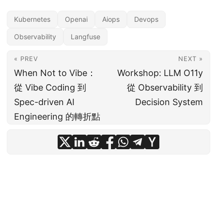
Kubernetes
Openai
Aiops
Devops
Observability
Langfuse
« PREV
NEXT »
When Not to Vibe：
Workshop: LLM O11y
從 Vibe Coding 到
從 Observability 到
Spec-driven AI
Decision System
Engineering 的轉折點
© 2026
Che-Chia Chang
·
Powered by
Hugo
&
PaperMod