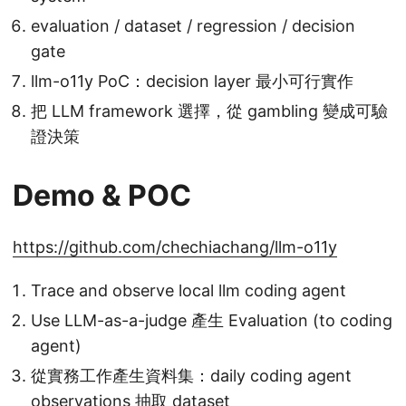
evaluation / dataset / regression / decision
gate
llm-o11y PoC：decision layer 最小可行實作
把 LLM framework 選擇，從 gambling 變成可驗
證決策
Demo & POC
https://github.com/chechiachang/llm-o11y
Trace and observe local llm coding agent
Use LLM-as-a-judge 產生 Evaluation (to coding
agent)
從實務工作產生資料集：daily coding agent
observations 抽取 dataset