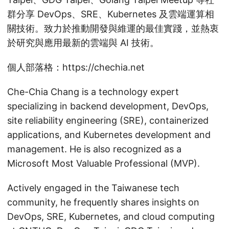
群分享 DevOps、SRE、Kubernetes 及雲端運算相
關技術。致力於推動開發與維運的最佳實踐，並熱衷
於研究與應用最新的雲端與 AI 技術。
個人部落格：https://chechia.net
Che-Chia Chang is a technology expert
specializing in backend development, DevOps,
site reliability engineering (SRE), containerized
applications, and Kubernetes development and
management. He is also recognized as a
Microsoft Most Valuable Professional (MVP).
Actively engaged in the Taiwanese tech
community, he frequently shares insights on
DevOps, SRE, Kubernetes, and cloud computing