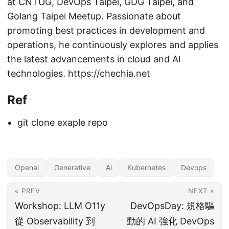
at CNTUG, DevOps Taipei, GDG Taipei, and
Golang Taipei Meetup. Passionate about
promoting best practices in development and
operations, he continuously explores and applies
the latest advancements in cloud and AI
technologies.
https://chechia.net
Ref
git clone exaple repo
Openai
Generative
Ai
Kubernetes
Devops
« PREV
NEXT »
Workshop: LLM O11y
DevOpsDay: 規格驅
從 Observability 到
動的 AI 強化 DevOps