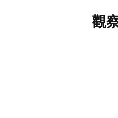
立
基
觀
礎，
迭
代
驗
證
Che-
Chia
Chang