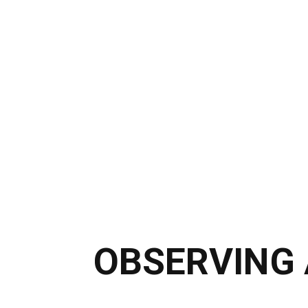
Observing
and
Evaluating
LLM
Coding
Agents
觀
察，
OBSERVING 
建