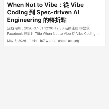
程。 第二，我會提供四個實務情境，說明哪些任務適合 SDD，
When Not to Vibe：從 Vibe
哪些不適合。 第三，Spec-kit 帶來的代價是什麼，以及我們如
Coding 到 Spec-driven AI
何應對。 情境 1：跨平台，稽核內部平台帳號 讓我們從第一個
情境開始。在許多企業中，都有一個共同的痛點：所有內部帳
Engineering 的轉折點
號需要定期稽核，確保沒有過期離職的帳號存在。 面對這類需
活動時間：2026-07-01 12:00-12:30 活動連結 聯繫我
求，有幾個重要的考量： 首先，如果有現成工具就直接用工
Facebook 投影片 Title When Not to Vibe 從 Vibe Coding 到
具，不用閉門造車。但如果現成工具需求不符合，用 AI 閉門造
Spec-driven AI Engineering Outline AI 讓「寫 code」變得容
車現在非常的快又便宜。 但這裡出現了一個大哉問——後續維
May 3, 2026
· 1 min · 197 words · chechiachang
易，但實際在開發上，常見現象是一開始很順、越做越亂，
護是否好維護？這個疑問很關鍵。 實際 Spec-kit 工作流程展示
LLM 逐步偏離設計，context 越長結果反而越不準。這不是
讓我們看一下，實際的 Spec-kit 會長怎樣。假設我們在
prompt 不夠強或模型不夠大，而是 LLM 本質上不擅長長時
VSCode Chat（Copilot）中啟用 spec-kit，流程會是這樣：
間、持續演進的任務。vibe coding 適合快速探索小範圍任務與
第一步：產生 Spec 使用 /speckit.specify 命令，我們描述需
短期 context，但長任務會走向失焦（loss of alignment）；
求： 寫一個工具，列出所有內部平台帳號 工具需要根據條件檢
context window 也不是越大越好，資訊堆疊會造成 attention
查帳號狀態與權限 包含單元測試，模擬帳號的整合測試 還要有
稀釋，且 LLM 沒有真正長期記憶。 這場分享現實：AI 讓寫
e2e 測試，產出符合稽核格式的結果 第二步：釐清 Spec 然後
code 變快，卻不保證長時間任務不失焦；為何 vibe coding 會
使用 /speckit.clarify 命令，不斷釐清模糊的地方，直到沒有歧
在 context 拉長後 drift。並以 SpecKit 補上的結構化上下文價
義： 平台包含 AWS、GitHub、Jenkins 等 帳號狀態包含
值、並了解其代價，以及從 spec-driven 走向 agent-driven 的
active、expired、pending 權限包含 admin、write、read-
實務經驗。 從 Vibe 出發：為何 LLM 在長時間任務中逐漸失焦
only 這個過程非常重要，因為清楚的規格是後續成功的基礎。
LLM 原理：Context 不斷堆疊，為何反而降低準確性 SpecKit
第三步：規劃實作 使用 /speckit.plan 根據 Spec 產生 Plan，
的價值：從 Prompt Chaos 到 Structured Spec 作為 Source