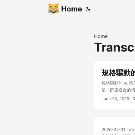
Home
Home
Transc
規格驅動的 
規格驅動的 AI 強
是「篩選適合的情境
我會告訴各位三個
June 25, 2026
· 3
提供四個實務情境，
如何應對。 情境
痛點：所有內部帳
先，如果有現成工
快又便宜。 但這裡
2026-07-01 Tal