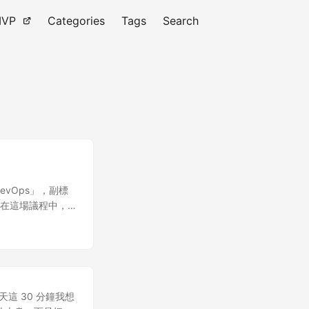
VP
Categories
Tags
Search
DevOps」，副標
述 在這場議程中，
流程。 第二，我會
價是什麼，以及我們
，都有一個共同的
重要的考量： 首
門造車現在非常的
-kit 工作流程
e 1 今天這 30 分鐘我想