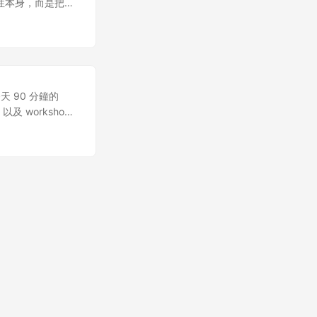
用 spec-kit，流
觀測性本身，而是把這
一個工具，列出所有內部
講痛點：AI 工具
e2e 測試，產
是更多直覺。最後就
清模糊的地方，直到沒有
先講痛點，再講解法，
權限包含 admin、
eline 走到
實作 使用
，就是希望產出更穩
。 Slide 5
來到今天 90 分鐘的
、response、
及 workshop
 Slide 6 這裡我
；這堂課最重要的是動
put，除以時
lide 2 這一
ide 7 但問題是
layground
n 方法，每一個都可能影
 裡進行。 Slide
aseline，是
確認你已經成功
讓後面每個改動都有參考
裝 Spec-kit
etadata、
-cli，我建議
這些資料，你連
ec-kit CLI
.* 流程會直接依