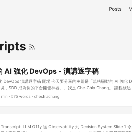
Posts
M
ripts
AI 強化 DevOps - 演講逐字稿
化 DevOps 演講逐字稿 開場 今天要分享的主題是「規格驅動的 AI 強化 
，SDD 成為你的平台開發神器」。我是 Che-Chia Chang。 議程概
重點： 第一，Spec-kit 跑起來是什麼樣子。我會用實際的例子展示工作
 min · 575 words · chechiachang
說明哪些任務適合 SDD，哪些不適合。 第三，Spec-kit 帶來的代
 1：跨平台，稽核內部平台帳號 讓我們從第一個情境開始。在許多企業中
號需要定期稽核，確保沒有過期離職的帳號存在。 面對這類需求，有幾個
具就直接用工具，不用閉門造車。但如果現成工具需求不符合，用 AI 閉
出現了一個大哉問——後續維護是否好維護？這個疑問很關鍵。 實際 Spec
k Transcript: LLM O11y 從 Observability 到 Decision System Slid