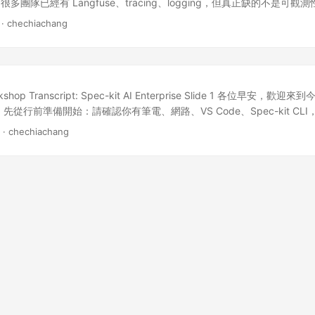
際的 Spec-kit 會長怎樣。假設我們在 VSCode Chat（Copilot）中啟
多團隊已經有 Langfuse、tracing、logging，但真正缺的不是可
：產生 Spec 使用 /speckit.specify 命令，我們描述需求： 寫
法。這場分享會從「看見系統」走到「讓人可以做判斷」。 Slide 2 先
 · chechiachang
要根據條件檢查帳號狀態與權限 包含單元測試，模擬帳號的整合測試 還要有 
，framework 更是每天都在變，但團隊很常缺的是數據化決策，而不
 第二步：釐清 Spec 然後使用 /speckit.clarify 命令，不斷釐
級靠印象、上 production 靠運氣。 Slide 3 今天的大綱很簡單，
S、GitHub、Jenkins 等 帳號狀態包含 active、expired、pending 
清楚，然後一步一步收斂變因，最後看 Langfuse 能收集什麼，怎麼從 bas
d-only 這個過程非常重要，因為清楚的規格是後續成功的基礎。 第三步：規劃
ion。 Slide 4 如果目標是 Coding Agent 效能更好，那我們其實很直接
n 根據 Spec 產生 Plan，列出實作步驟，檢查相依性，準備 checklist。 ...
升級風險更小。這些需求聽起來很抽象，但都可以被拆成可觀測、可比較的指標
kshop Transcript: Spec-kit AI Enterprise Slide 1 各位早安，歡迎
優化，而是先落實 o11y，把所有行為都觀測起來。至少要看得到 prompt
作坊，先從行前準備開始：請確認你有筆電、網路、VS Code、Spec-kit CLI，以
tency、token、cost 和 execution path，先把系統看清楚，才有可能談改善。
部分今天會提供 Azure OpenAI Key，也可以用你自己習慣的模型
s · chechiachang
然大家會一直在講不同的東西。我會先用一個簡化的公式來看：有用的 out
到標記了問號的地方，先想再問，目標是練習怎麼判斷 AI 回答是否可靠。 S
ation，才是我們要的效率；如果這三個變數沒定義，效率就只是主觀感覺。 Sl
Code 起手式：先安裝或打開 VS Code，開底下 Terminal，把 speckit-p
本、instruction、tools、workload、context 長度、evaluatio
 File > Open Folder 開啟該目錄，等一下所有操作都會在這個 workspace
收斂變因，你就很難知道是改善了，還是其實惡化了。 Slide 8 所以先做 b
git clone 的示意，我想強調的是大家先不要急著跑指令以外的步驟，先
 tracing，先把日常工作看清楚，先把 workload baseline 建起來，
真的在 VS Code 裡打開，這會讓後面指令跟代理流程順很多。 Slide 4 接著安
在空中。 Slide 9 以 Langfuse 來說，至少可以收 trace、span、m
認 uv --version，如果沒有就先安裝 uv，之後用指定版本安裝 specify
tency、token 和 cost。這些資訊不是終點，但它們是最基本的材料；沒有
固定版本，避免每個人看到的行為不同而增加排錯成本。 Slide 5 這張圖是安裝 Sp
做完整。 ...
照一下你的終端輸出，確認沒有權限或 PATH 問題，因為後面 /speckit