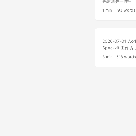
展示 讓我們看一下，實
先講清楚一件事：很
程會是這樣： 第一步
些觀測轉成決策的方
1 min · 193 words
平台帳號 工具需
很多，模型也很多
出符合稽核格式的結果
變成選型靠感覺、升
歧義： 平台包含 AW
接著把「效率」定義
write、rea
human decis
/speckit.pla
定、成本更可控、
2026-07-01 Wor
解法的第一步不是先
Spec-kit 工
tool call、la
的範例程式碼，模型
3 min · 518 word
想先定義效率，不
手做與保持懷疑，遇
間、成本、iter
頁我帶大家完成 VS 
變因太多，model 版
clone 下來，再用
響結果。只要沒有先
3 這張畫面就是 
Action 0。先收
clone、資料夾也
點，不然所有比較都會飄
CLI：先在終端機確
metrics、la
workshop 先
baseline 都很難
成功後的畫面，請對
賴這一步。 ...